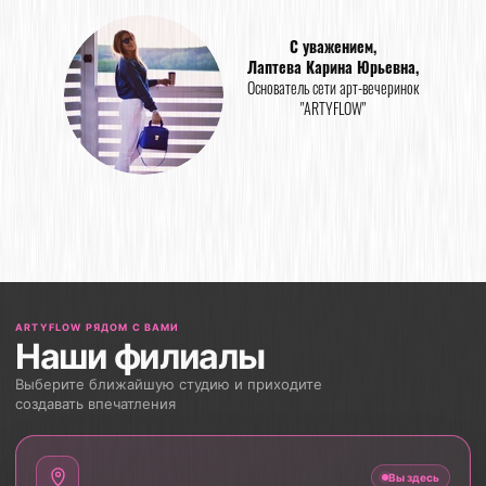
С уважением,
Лаптева Карина Юрьевна,
Основатель сети арт-вечеринок
"ARTYFLOW"
ARTYFLOW РЯДОМ С ВАМИ
Наши филиалы
Выберите ближайшую студию и приходите
создавать впечатления
Вы здесь