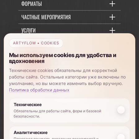
ФОРМАТЫ
ЧАСТНЫЕ МЕРОПРИЯТИЯ
УСЛУГИ
ОБУЧЕНИЕ
ARTYFLOW • COOKIES
Мы используем cookies для удобства и
О КОМПАНИИ
вдохновения
Технические cookies обязательны для корректной
работы сайта. Остальные категории уже включены по
умолчанию, но вы можете изменить выбор вручную.
+7 (903) 885-82-01
Политика обработки данных
Технические
Обязательны для работы сайта, форм и базовой
безопасности.
©2026 Использование любых материалов с
данного ресурса возможно только после
письменного согласия владельца авторских
Аналитические
прав
Помогают понимать поведение посетителей и