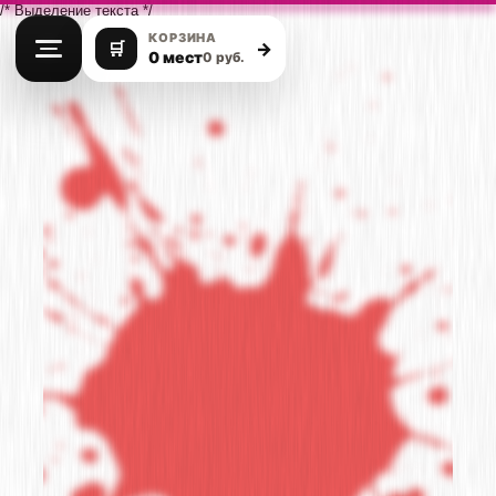
/* Выделение текста */
КОРЗИНА
🛒
→
0 мест
0 руб.