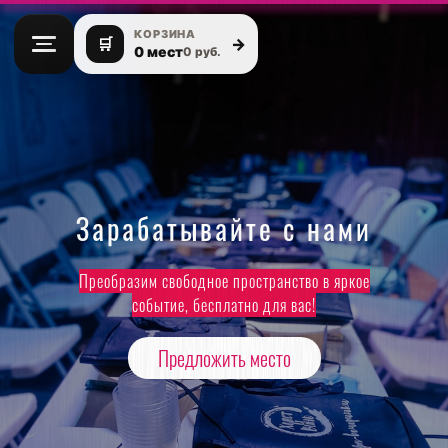
КОРЗИНА
🛒
→
0 мест
0 руб.
Зарабатывайте с нами
Преобразим свободное пространство в яркое
событие, бесплатно для вас!
Предложить место