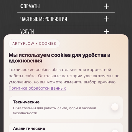
ФОРМАТЫ
ЧАСТНЫЕ МЕРОПРИЯТИЯ
УСЛУГИ
ОБУЧЕНИЕ
ARTYFLOW • COOKIES
Мы используем cookies для удобства и
О КОМПАНИИ
вдохновения
Технические cookies обязательны для корректной
работы сайта. Остальные категории уже включены по
умолчанию, но вы можете изменить выбор вручную.
+7 (903) 885-82-01
Политика обработки данных
Технические
Обязательны для работы сайта, форм и базовой
безопасности.
©2026 Использование любых материалов с
данного ресурса возможно только после
письменного согласия владельца авторских
Аналитические
прав