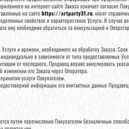
ормленного на интернет-сайте Заказа означает согласие Пок
тавленные на сайте
https://artparty31.ru
, носят справочн
деленных свойствах и характеристиках Услуги. В случае во
за ему необходимо обратиться за консультацией к Оператор
па Услуги и времени, необходимого на обработку Заказа. Сро
 индивидуально в зависимости от типа предоставляемых Усл
висящим от последнего, Продавец вправе аннулировать указа
б изменении его Заказа через Оператора.
 принятия услуги Покупателем.
 недостоверной информации его контактных данных Продаве
ляется путем перечисления Покупателем безналичным способ
а является чек.