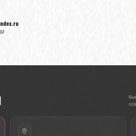
ndex.ru
да
ы
Вы
со