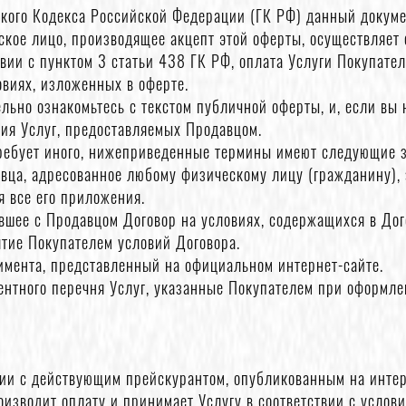
нского Кодекса Российской Федерации (ГК РФ) данный докуме
ое лицо, производящее акцепт этой оферты, осуществляет о
вии с пунктом 3 статьи 438 ГК РФ, оплата Услуги Покупател
виях, изложенных в оферте.
льно ознакомьтесь с текстом публичной оферты, и, если вы 
ния Услуг, предоставляемых Продавцом.
 требует иного, нижеприведенные термины имеют следующие 
вца, адресованное любому физическому лицу (гражданину),
я все его приложения.
вшее с Продавцом Договор на условиях, содержащихся в Дог
ятие Покупателем условий Договора.
имента, представленный на официальном интернет-сайте.
ентного перечня Услуг, указанные Покупателем при оформле
твии с действующим прейскурантом, опубликованным на инте
роизводит оплату и принимает Услугу в соответствии с услов