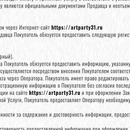
му являются официальными документами Продавца и неотъем
лем через Интернет-сайт
https://artparty31.ru
родавца Покупатель обязуется предоставить следующую реги
рный).
а Покупатель обязуется предоставить информацию, указанную
осуществляется посредством внесения Покупателем соответ
за через Оператора. Покупатель имеет право редактироват
истрационную информацию о Покупателе без согласия послед
ации на сайте
https://artparty31.ru
и при оформлении Зак
ной Услуги, Покупатель предоставляет Оператору необходим
венности за содержание и достоверность информации, пред
достоверность предоставленной информации при оформлении 