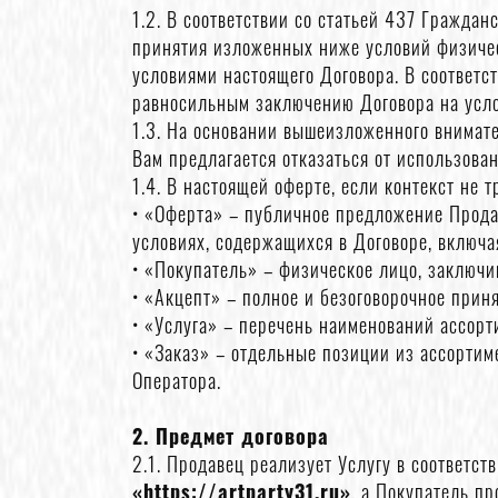
1.2. В соответствии со статьей 437 Гражда
принятия изложенных ниже условий физическ
условиями настоящего Договора. В соответст
равносильным заключению Договора на усло
1.3. На основании вышеизложенного внимате
Вам предлагается отказаться от использова
1.4. В настоящей оферте, если контекст не
• «Оферта» – публичное предложение Прода
условиях, содержащихся в Договоре, включа
• «Покупатель» – физическое лицо, заключи
• «Акцепт» – полное и безоговорочное прин
• «Услуга» – перечень наименований ассорт
• «Заказ» – отдельные позиции из ассортим
Оператора.
2. Предмет договора
2.1. Продавец реализует Услугу в соответс
«https://artparty31.ru»
, а Покупатель п