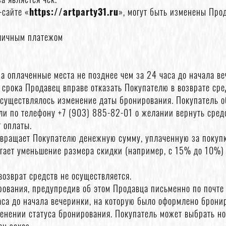
-сайте «
https://artparty31.ru
», могут быть изменены Про
личным платежом
за оплаченные места не позднее чем за 24 часа до начала в
 срока Продавец вправе отказать Покупателю в возврате сре
 осуществлялось изменение даты бронирования. Покупатель 
ли по телефону +7 (903) 885-82-01 о желании вернуть средс
 оплаты.
вращает Покупателю денежную сумму, уплаченную за покупку
агает уменьшение размера скидки (например, с 15% до 10%) 
возврат средств не осуществляется.
рования, предупредив об этом Продавца письменно по почт
аса до начала вечеринки, на которую было оформлено брони
енении статуса бронирования. Покупатель может выбрать но