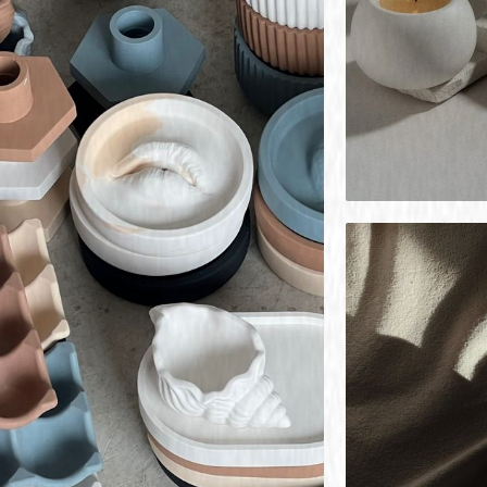
15+
часов практики с
наставником