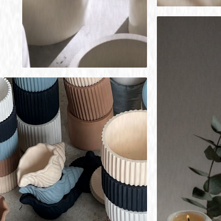
от простого к сложному.
О
курсе
Освойте уникальное искусство
работы с гипсом и превратите
обычный порошок в шедевры!
Наш курс разработан таким
образом, чтобы вы шаг за шагом
раскрыли свой творческий
потенциал, научились создавать
потрясающие элементы декора,
сувениры и даже скульптуры
своими руками.