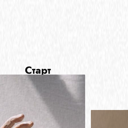
Старт
через