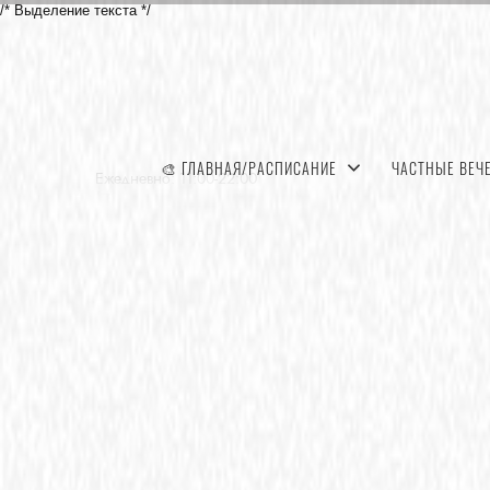
/* Выделение текста */
🎨 ГЛАВНАЯ/РАСПИСАНИЕ
ЧАСТНЫЕ ВЕЧ
Ежедневно: 11:00-22:00
(По предварительной записи)
г. Белгород ул. Губкина 54
+7 (903) 885-82-01