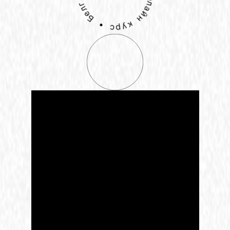
•
•
с
о
р
ф
у
ф
л
к
а
й
н