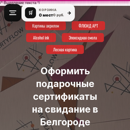
/* Выделение текста */
КОРЗИНА
🛒
→
0 мест
0 руб.
Картины акрилом
ФЛЮИД АРТ
Alcohol ink
Эпоксидная смола
Лесная картина
Оформить
подарочные
сертификаты
на свидание в
Белгороде