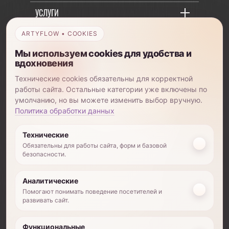
УСЛУГИ
ОБУЧЕНИЕ
ARTYFLOW • COOKIES
Мы используем cookies для удобства и
О КОМПАНИИ
вдохновения
Технические cookies обязательны для корректной
работы сайта. Остальные категории уже включены по
умолчанию, но вы можете изменить выбор вручную.
+7 (903) 885-82-01
Политика обработки данных
Технические
Обязательны для работы сайта, форм и базовой
безопасности.
©2026 Использование любых материалов с
данного ресурса возможно только после
письменного согласия владельца авторских
Аналитические
прав
Помогают понимать поведение посетителей и
ИП Лаптева Карина Юрьевна
развивать сайт.
Положение об обработке персональных данных
Политика конфиденциальности
Функциональные
Сайт разработан